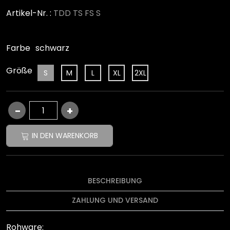
Artikel-Nr. :
TDD TS FS S
Farbe
schwarz
Größe
S
M
L
XL
2XL
IN DEN WARENKORB
BESCHREIBUNG
ZAHLUNG UND VERSAND
Rohware: