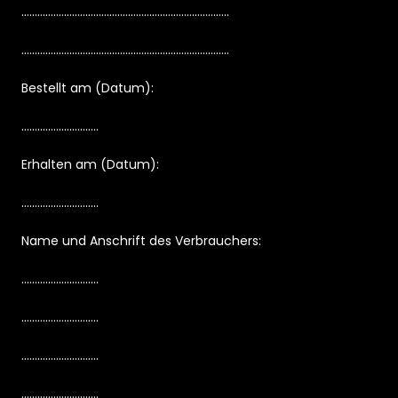
..............................................................................
..............................................................................
Bestellt am (Datum):
.............................
Erhalten am (Datum):
.............................
Name und Anschrift des Verbrauchers:
.............................
.............................
.............................
.............................