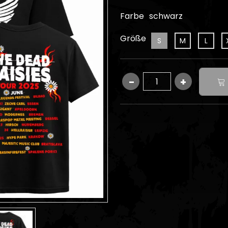
Farbe
schwarz
Größe
S
M
L