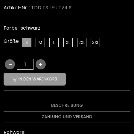
Artikel-Nr. :
TDD TS LEU T24 S
Farbe
schwarz
Größe
S
M
L
XL
2XL
3XL
IN DEN WARENKORB
BESCHREIBUNG
ZAHLUNG UND VERSAND
Rohware: